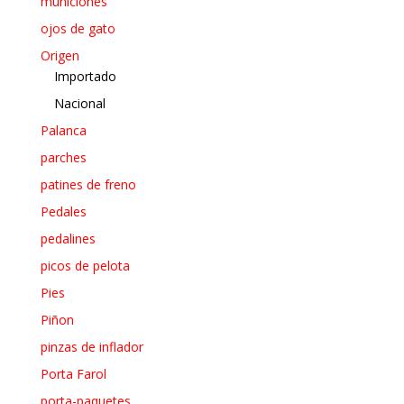
municiones
ojos de gato
Origen
Importado
Nacional
Palanca
parches
patines de freno
Pedales
pedalines
picos de pelota
Pies
Piñon
pinzas de inflador
Porta Farol
porta-paquetes