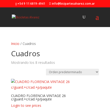
+54 9 11 6819-4941
info@bicipartesalvarez.com.ar
Inicio
/ Cuadros
Cuadros
Mostrando los 8 resultados
CUADRO FLORENCIA VINTAGE 26
c/guard.+c/cad.+p/paqute
Login to see prices