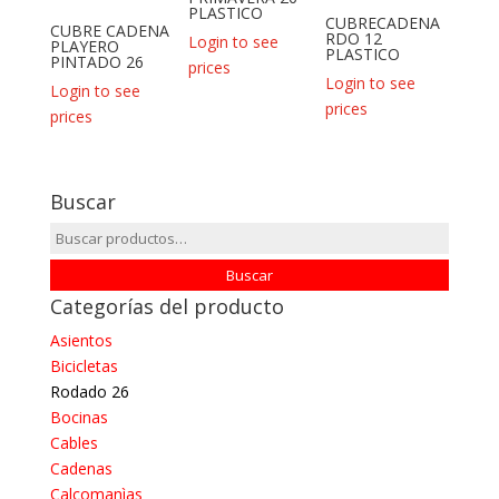
PLASTICO
CUBRECADENA
CUBRE CADENA
RDO 12
Login to see
PLAYERO
PLASTICO
PINTADO 26
prices
Login to see
Login to see
prices
prices
Buscar
Buscar
por:
Buscar
Categorías del producto
Asientos
Bicicletas
Rodado 26
Bocinas
Cables
Cadenas
Calcomanìas