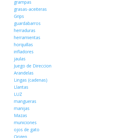
grampas
grasas-aceiteras
Grips
guardabarros
herraduras
herramientas
horquillas
infladores
jaulas
Juego de Direccion
Arandelas
Lingas (cadenas)
Llantas
LUZ
mangueras
manijas
Mazas
municiones
ojos de gato
Origen