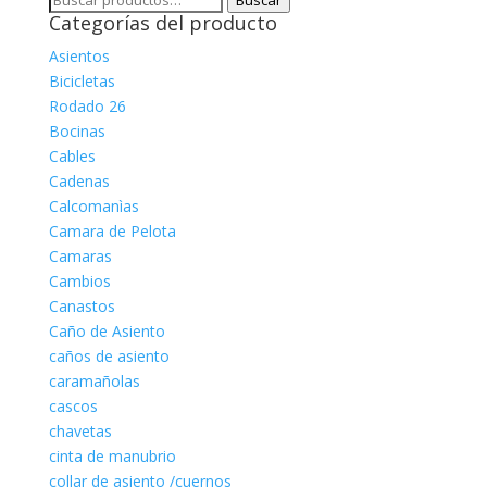
Buscar
Categorías del producto
por:
Asientos
Bicicletas
Rodado 26
Bocinas
Cables
Cadenas
Calcomanìas
Camara de Pelota
Camaras
Cambios
Canastos
Caño de Asiento
caños de asiento
caramañolas
cascos
chavetas
cinta de manubrio
collar de asiento /cuernos