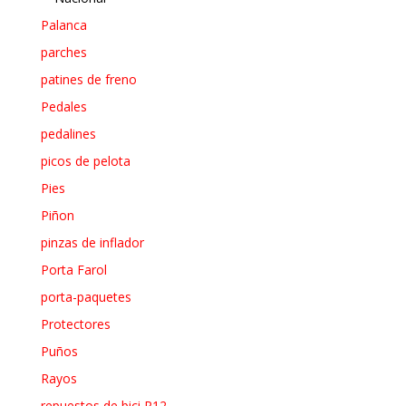
Palanca
parches
patines de freno
Pedales
pedalines
picos de pelota
Pies
Piñon
pinzas de inflador
Porta Farol
porta-paquetes
Protectores
Puños
Rayos
repuestos de bici R12