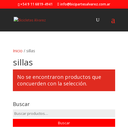
+54 9 11 6819-4941
info@bicipartesalvarez.com.ar
Inicio
/ sillas
sillas
No se encontraron productos que
concuerden con la selección.
Buscar
Buscar
por:
Buscar