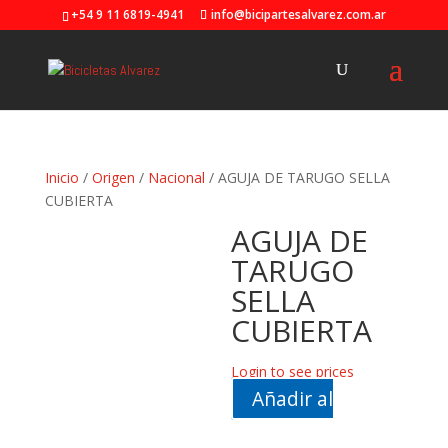
+54 9 11 6819-4941
info@bicipartesalvarez.com.ar
Inicio
/
Origen
/
Nacional
/ AGUJA DE TARUGO SELLA
CUBIERTA
AGUJA DE
TARUGO
SELLA
CUBIERTA
Login to see prices
Añadir al