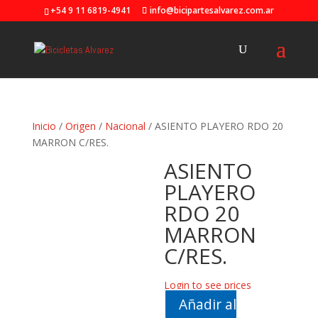
+54 9 11 6819-4941
info@bicipartesalvarez.com.ar
Inicio
/
Origen
/
Nacional
/ ASIENTO PLAYERO RDO 20
MARRON C/RES.
ASIENTO
PLAYERO
RDO 20
MARRON
C/RES.
Login to see prices
Añadir al