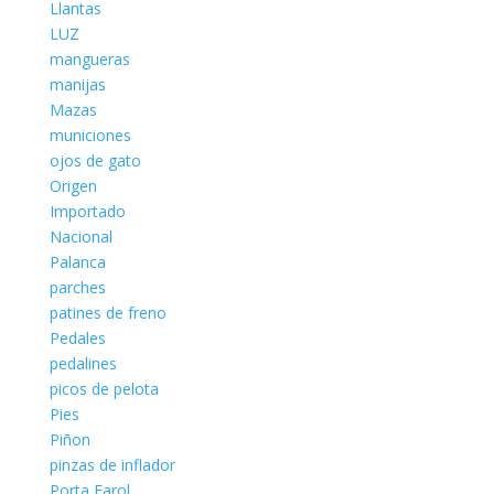
Llantas
LUZ
mangueras
manijas
Mazas
municiones
ojos de gato
Origen
Importado
Nacional
Palanca
parches
patines de freno
Pedales
pedalines
picos de pelota
Pies
Piñon
pinzas de inflador
Porta Farol