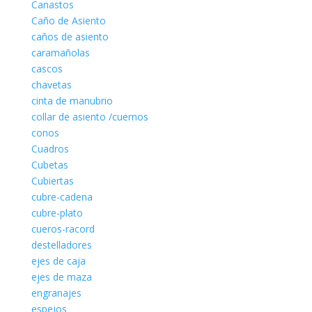
Canastos
Caño de Asiento
caños de asiento
caramañolas
cascos
chavetas
cinta de manubrio
collar de asiento /cuernos
conos
Cuadros
Cubetas
Cubiertas
cubre-cadena
cubre-plato
cueros-racord
destelladores
ejes de caja
ejes de maza
engranajes
espejos