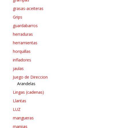
grasas-aceiteras
Grips
guardabarros
herraduras
herramientas
horquillas
infladores
jaulas
Juego de Direccion
Arandelas
Lingas (cadenas)
Llantas
LUZ
mangueras
manijas