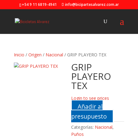
+54 9 11 6819-4941
info@bicipartesalvarez.com.ar
Inicio
/
Origen
/
Nacional
/ GRIP PLAYERO TEX
GRIP
PLAYERO
TEX
Login to see prices
Añadir al
presupuesto
Categorías:
Nacional
,
Puños