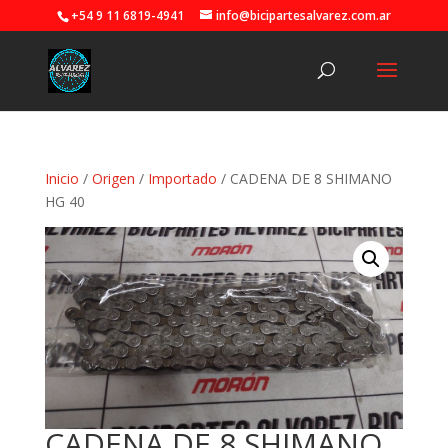
+54 9 11 6819-4941
info@bicipartesalvarez.com.ar
Inicio
/
Origen
/
Importado
/ CADENA DE 8 SHIMANO
HG 40
CADENA DE 8 SHIMANO