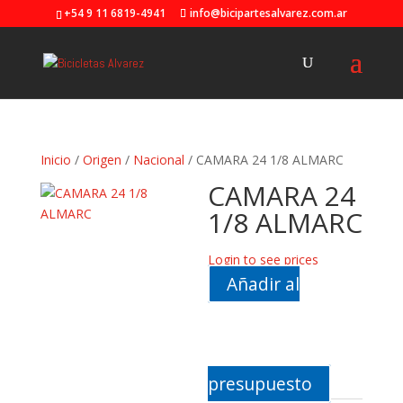
+54 9 11 6819-4941
info@bicipartesalvarez.com.ar
Inicio
/
Origen
/
Nacional
/ CAMARA 24 1/8 ALMARC
CAMARA 24
1/8 ALMARC
Login to see prices
Añadir al
presupuesto