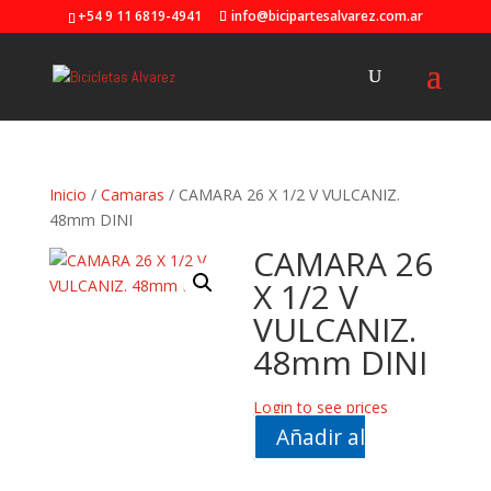
+54 9 11 6819-4941
info@bicipartesalvarez.com.ar
Inicio
/
Camaras
/ CAMARA 26 X 1/2 V VULCANIZ.
48mm DINI
CAMARA 26
X 1/2 V
VULCANIZ.
48mm DINI
Login to see prices
Añadir al