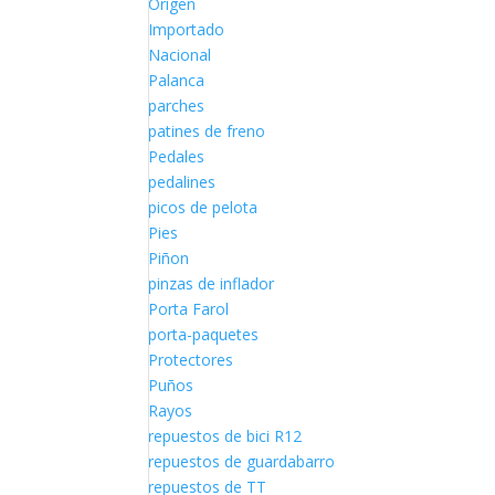
Origen
Importado
Nacional
Palanca
parches
patines de freno
Pedales
pedalines
picos de pelota
Pies
Piñon
pinzas de inflador
Porta Farol
porta-paquetes
Protectores
Puños
Rayos
repuestos de bici R12
repuestos de guardabarro
repuestos de TT