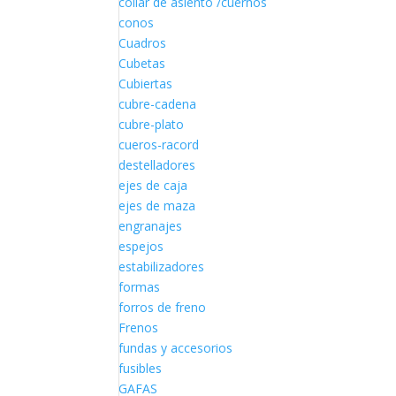
collar de asiento /cuernos
conos
Cuadros
Cubetas
Cubiertas
cubre-cadena
cubre-plato
cueros-racord
destelladores
ejes de caja
ejes de maza
engranajes
espejos
estabilizadores
formas
forros de freno
Frenos
fundas y accesorios
fusibles
GAFAS