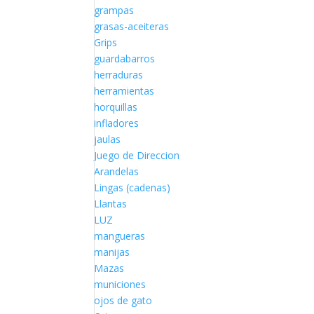
grampas
grasas-aceiteras
Grips
guardabarros
herraduras
herramientas
horquillas
infladores
jaulas
Juego de Direccion
Arandelas
Lingas (cadenas)
Llantas
LUZ
mangueras
manijas
Mazas
municiones
ojos de gato