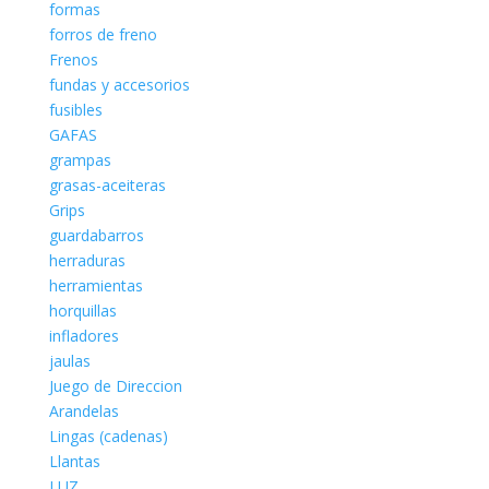
formas
forros de freno
Frenos
fundas y accesorios
fusibles
GAFAS
grampas
grasas-aceiteras
Grips
guardabarros
herraduras
herramientas
horquillas
infladores
jaulas
Juego de Direccion
Arandelas
Lingas (cadenas)
Llantas
LUZ