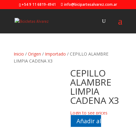
+54 9 11 6819-4941
info@bicipartesalvarez.com.ar
Inicio
/
Origen
/
Importado
/ CEPILLO ALAMBRE
LIMPIA CADENA X3
CEPILLO
ALAMBRE
LIMPIA
CADENA X3
Login to see prices
Añadir al