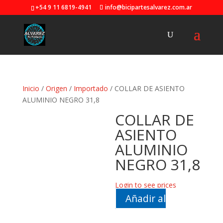
+54 9 11 6819-4941
info@bicipartesalvarez.com.ar
Inicio
/
Origen
/
Importado
/ COLLAR DE ASIENTO
ALUMINIO NEGRO 31,8
COLLAR DE
ASIENTO
ALUMINIO
NEGRO 31,8
Login to see prices
Añadir al