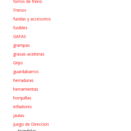
forros de freno
Frenos
fundas y accesorios
fusibles
GAFAS
grampas
grasas-aceiteras
Grips
guardabarros
herraduras
herramientas
horquillas
infladores
jaulas
Juego de Direccion
Arandelas