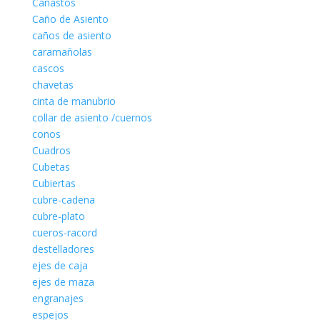
Canastos
Caño de Asiento
caños de asiento
caramañolas
cascos
chavetas
cinta de manubrio
collar de asiento /cuernos
conos
Cuadros
Cubetas
Cubiertas
cubre-cadena
cubre-plato
cueros-racord
destelladores
ejes de caja
ejes de maza
engranajes
espejos