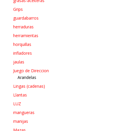
grasas-aceiteras
Grips
guardabarros
herraduras
herramientas
horquillas
infladores
jaulas
Juego de Direccion
Arandelas
Lingas (cadenas)
Llantas
LUZ
mangueras
manijas
Mazas