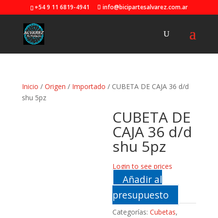
+54 9 11 6819-4941
info@bicipartesalvarez.com.ar
Inicio
/
Origen
/
Importado
/ CUBETA DE CAJA 36 d/d
shu 5pz
CUBETA DE
CAJA 36 d/d
shu 5pz
Login to see prices
Añadir al
presupuesto
Categorías:
Cubetas
,