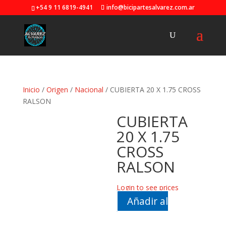
+54 9 11 6819-4941
info@bicipartesalvarez.com.ar
Inicio
/
Origen
/
Nacional
/ CUBIERTA 20 X 1.75 CROSS
RALSON
CUBIERTA
20 X 1.75
CROSS
RALSON
Login to see prices
Añadir al