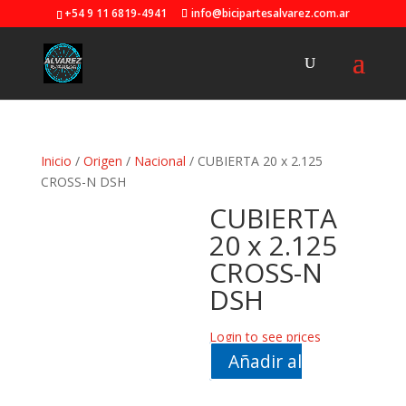
+54 9 11 6819-4941
info@bicipartesalvarez.com.ar
Inicio
/
Origen
/
Nacional
/ CUBIERTA 20 x 2.125
CROSS-N DSH
CUBIERTA
20 x 2.125
CROSS-N
DSH
Login to see prices
Añadir al