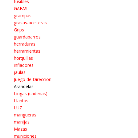
fusibles
GAFAS
grampas
grasas-aceiteras
Grips
guardabarros
herraduras
herramientas
horquillas
infladores
jaulas
Juego de Direccion
Arandelas
Lingas (cadenas)
Llantas
LUZ
mangueras
manijas
Mazas
municiones