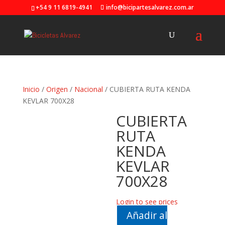
+54 9 11 6819-4941
info@bicipartesalvarez.com.ar
Inicio
/
Origen
/
Nacional
/ CUBIERTA RUTA KENDA
KEVLAR 700X28
CUBIERTA
RUTA
KENDA
KEVLAR
700X28
Login to see prices
Añadir al