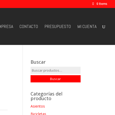
0 Items
MPRESA
CONTACTO
PRESUPUESTO
MI CUENTA
Buscar
Buscar
por:
Buscar
Categorías del
producto
Asientos
Bicicletas