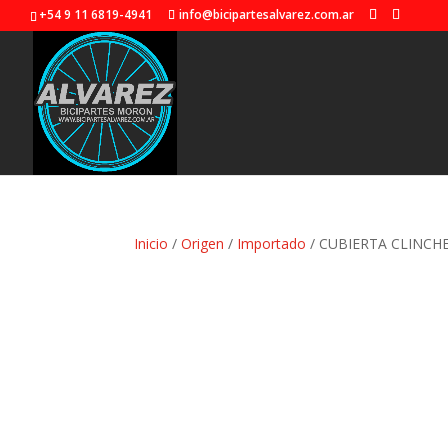
+54 9 11 6819-4941
info@bicipartesalvarez.com.ar
Inicio
/
Origen
/
Importado
/ CUBIERTA CLINCHE