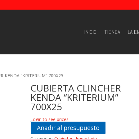
INICIO
TIENDA
LA E
R KENDA “KRITERIUM” 700X25
CUBIERTA CLINCHER
KENDA “KRITERIUM”
700X25
Login to see prices
Añadir al presupuesto
Categorías:
Cubiertas
,
Importado