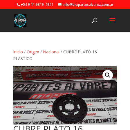
+54 9 11 6819-4941
info@bicipartesalvarez.com.ar
Inicio
/
Origen
/
Nacional
/ CUBRE PLATO 16
PLASTICO
CUBRE PLATO 16