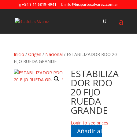
+54 9 11 6819-4941
info@bicipartesalvarez.com.ar
Inicio
/
Origen
/
Nacional
/ ESTABILIZADOR RDO 20
FIJO RUEDA GRANDE
ESTABILIZA
DOR RDO
20 FIJO
RUEDA
GRANDE
Login to see prices
Añadir al