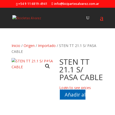
+54 9 11 6819-4941
info@bicipartesalvarez.com.ar
Inicio
/
Origen
/
Importado
/ STEN TT 21.1 S/ PASA
CABLE
STEN TT
21.1 S/
PASA CABLE
Login to see prices
Añadir al