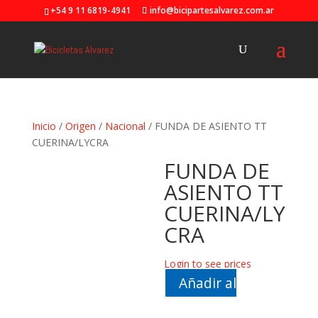
+54 9 11 6819-4941
info@bicipartesalvarez.com.ar
Inicio
/
Origen
/
Nacional
/ FUNDA DE ASIENTO TT
CUERINA/LYCRA
FUNDA DE
ASIENTO TT
CUERINA/LY
CRA
Login to see prices
Añadir al