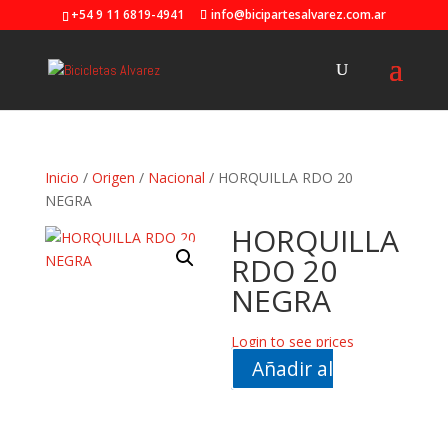
+54 9 11 6819-4941
info@bicipartesalvarez.com.ar
Inicio
/
Origen
/
Nacional
/ HORQUILLA RDO 20
NEGRA
HORQUILLA
RDO 20
NEGRA
Login to see prices
Añadir al