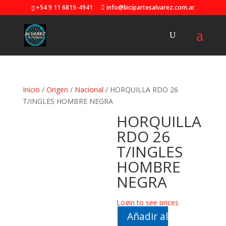
+54 9 11 6819-4941
info@bicipartesalvarez.com.ar
Inicio
/
Origen
/
Nacional
/ HORQUILLA RDO 26
T/INGLES HOMBRE NEGRA
HORQUILLA
RDO 26
T/INGLES
HOMBRE
NEGRA
Login to see prices
Añadir al