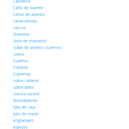
Canastos
Caño de Asiento
caños de asiento
caramañolas
cascos
chavetas
cinta de manubrio
collar de asiento /cuernos
conos
Cuadros
Cubetas
Cubiertas
cubre-cadena
cubre-plato
cueros-racord
destelladores
ejes de caja
ejes de maza
engranajes
espejos