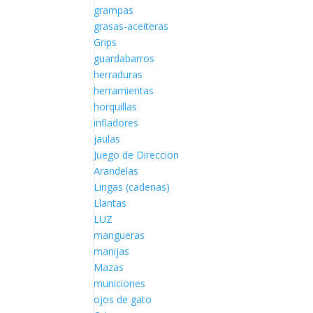
grampas
grasas-aceiteras
Grips
guardabarros
herraduras
herramientas
horquillas
infladores
jaulas
Juego de Direccion
Arandelas
Lingas (cadenas)
Llantas
LUZ
mangueras
manijas
Mazas
municiones
ojos de gato