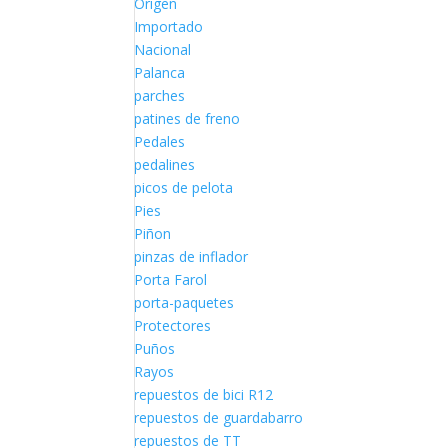
Origen
Importado
Nacional
Palanca
parches
patines de freno
Pedales
pedalines
picos de pelota
Pies
Piñon
pinzas de inflador
Porta Farol
porta-paquetes
Protectores
Puños
Rayos
repuestos de bici R12
repuestos de guardabarro
repuestos de TT