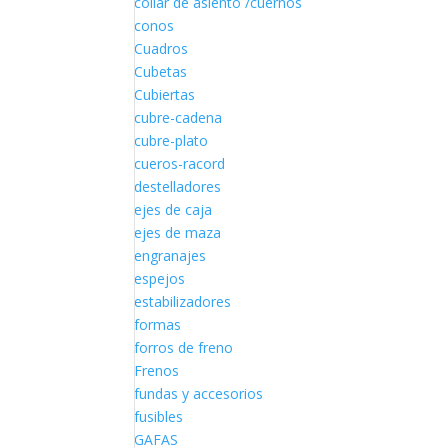
collar de asiento /cuernos
conos
Cuadros
Cubetas
Cubiertas
cubre-cadena
cubre-plato
cueros-racord
destelladores
ejes de caja
ejes de maza
engranajes
espejos
estabilizadores
formas
forros de freno
Frenos
fundas y accesorios
fusibles
GAFAS