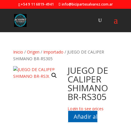
+54 9 11 6819-4941
info@bicipartesalvarez.com.ar
Inicio
/
Origen
/
Importado
/ JUEGO DE CALIPER
SHIMANO BR-RS305
JUEGO DE
CALIPER
SHIMANO
BR-RS305
Login to see prices
Añadir al