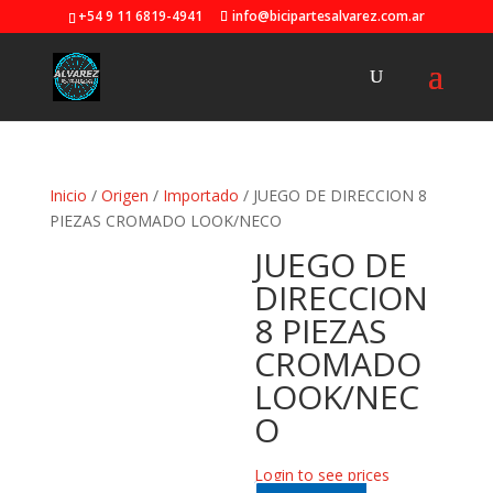
+54 9 11 6819-4941
info@bicipartesalvarez.com.ar
Inicio
/
Origen
/
Importado
/ JUEGO DE DIRECCION 8
PIEZAS CROMADO LOOK/NECO
JUEGO DE
DIRECCION
8 PIEZAS
CROMADO
LOOK/NEC
O
Login to see prices