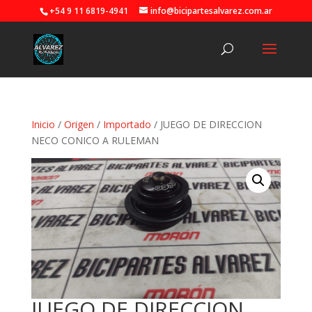
+54 9 11 6819-4941
info@bicipartesalvarez.com.ar
Inicio
/
Origen
/
Importado
/ JUEGO DE DIRECCION
NECO CONICO A RULEMAN
JUEGO DE DIRECCION