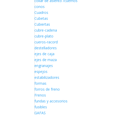
collar de asiento /cuernos
conos
Cuadros
Cubetas
Cubiertas
cubre-cadena
cubre-plato
cueros-racord
destelladores
ejes de caja
ejes de maza
engranajes
espejos
estabilizadores
formas
forros de freno
Frenos
fundas y accesorios
fusibles
GAFAS