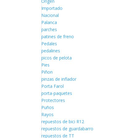
Origen
Importado
Nacional
Palanca
parches
patines de freno
Pedales
pedalines
picos de pelota
Pies
Piñon
pinzas de inflador
Porta Farol
porta-paquetes
Protectores
Puños
Rayos
repuestos de bici R12
repuestos de guardabarro
repuestos de TT