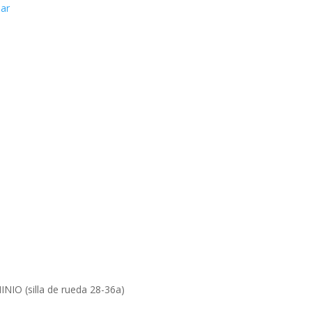
.ar
IO (silla de rueda 28-36a)