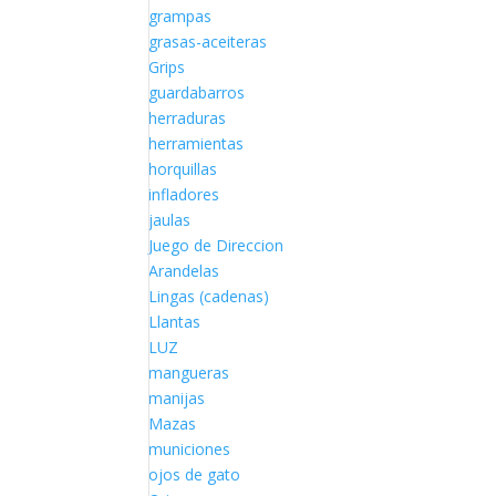
grampas
grasas-aceiteras
Grips
guardabarros
herraduras
herramientas
horquillas
infladores
jaulas
Juego de Direccion
Arandelas
Lingas (cadenas)
Llantas
LUZ
mangueras
manijas
Mazas
municiones
ojos de gato