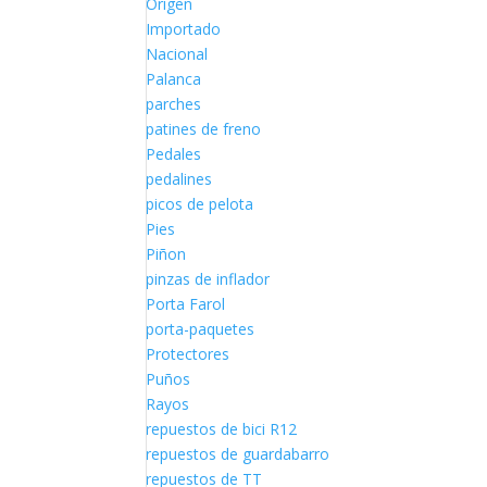
Origen
Importado
Nacional
Palanca
parches
patines de freno
Pedales
pedalines
picos de pelota
Pies
Piñon
pinzas de inflador
Porta Farol
porta-paquetes
Protectores
Puños
Rayos
repuestos de bici R12
repuestos de guardabarro
repuestos de TT