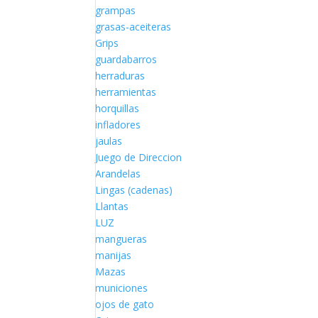
grampas
grasas-aceiteras
Grips
guardabarros
herraduras
herramientas
horquillas
infladores
jaulas
Juego de Direccion
Arandelas
Lingas (cadenas)
Llantas
LUZ
mangueras
manijas
Mazas
municiones
ojos de gato