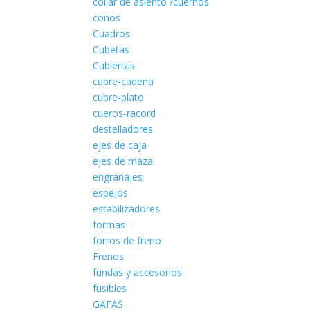
collar de asiento /cuernos
conos
Cuadros
Cubetas
Cubiertas
cubre-cadena
cubre-plato
cueros-racord
destelladores
ejes de caja
ejes de maza
engranajes
espejos
estabilizadores
formas
forros de freno
Frenos
fundas y accesorios
fusibles
GAFAS