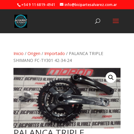
+54 9 11 6819-4941
info@bicipartesalvarez.com.ar
Inicio
/
Origen
/
Importado
/ PALANCA TRIPLE
SHIMANO FC-TY301 42-34-24
PALANCA TRIPLE