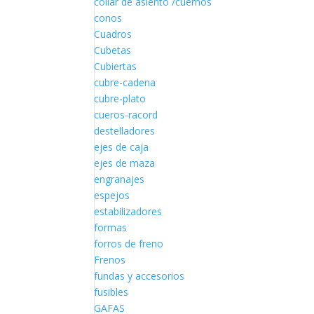
collar de asiento /cuernos
conos
Cuadros
Cubetas
Cubiertas
cubre-cadena
cubre-plato
cueros-racord
destelladores
ejes de caja
ejes de maza
engranajes
espejos
estabilizadores
formas
forros de freno
Frenos
fundas y accesorios
fusibles
GAFAS