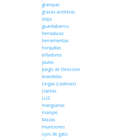
grampas
grasas-aceiteras
Grips
guardabarros
herraduras
herramientas
horquillas
infladores
jaulas
Juego de Direccion
Arandelas
Lingas (cadenas)
Llantas
LUZ
mangueras
manijas
Mazas
municiones
ojos de gato