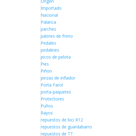
Origen
Importado
Nacional
Palanca
parches
patines de freno
Pedales
pedalines
picos de pelota
Pies
Piñon
pinzas de inflador
Porta Farol
porta-paquetes
Protectores
Puños
Rayos
repuestos de bici R12
repuestos de guardabarro
repuestos de TT