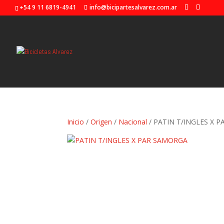
+54 9 11 6819-4941
info@bicipartesalvarez.com.ar
Inicio
/
Origen
/
Nacional
/ PATIN T/INGLES X 