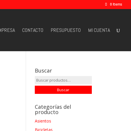
0 Items
MPRESA
CONTACTO
PRESUPUESTO
MI CUENTA
Buscar
Buscar
por:
Buscar
Categorías del
producto
Asientos
Bicicletas