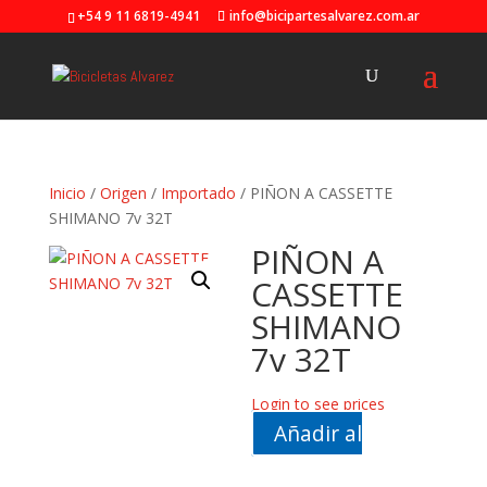
+54 9 11 6819-4941
info@bicipartesalvarez.com.ar
Inicio
/
Origen
/
Importado
/ PIÑON A CASSETTE
SHIMANO 7v 32T
PIÑON A
CASSETTE
SHIMANO
7v 32T
Login to see prices
Añadir al