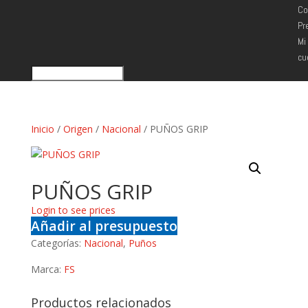
Co
Pr
Mi
cu
Inicio
/
Origen
/
Nacional
/ PUÑOS GRIP
PUÑOS GRIP
Login to see prices
Añadir al presupuesto
Categorías:
Nacional
,
Puños
Marca:
FS
Productos relacionados