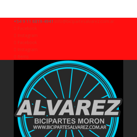
+54 9 11 6819-4941
info@bicipartesalvarez.com.ar
Facebook
Instagram
Facebook
Instagram
0 Items