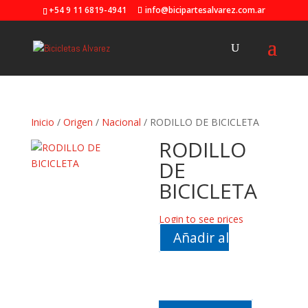
+54 9 11 6819-4941
info@bicipartesalvarez.com.ar
Inicio
/
Origen
/
Nacional
/ RODILLO DE BICICLETA
RODILLO
DE
BICICLETA
Login to see prices
Añadir al