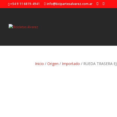
+54 9 11 6819-4941
info@bicipartesalvarez.com.ar
Inicio
/
Origen
/
Importado
/ RUEDA TRASERA E