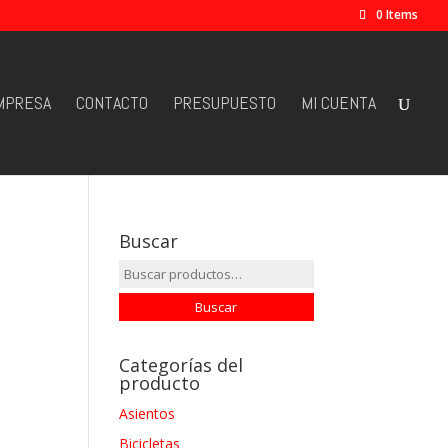
0 Items
MPRESA
CONTACTO
PRESUPUESTO
MI CUENTA
Buscar
Buscar
por:
Buscar
Categorías del
producto
Asientos
Bicicletas