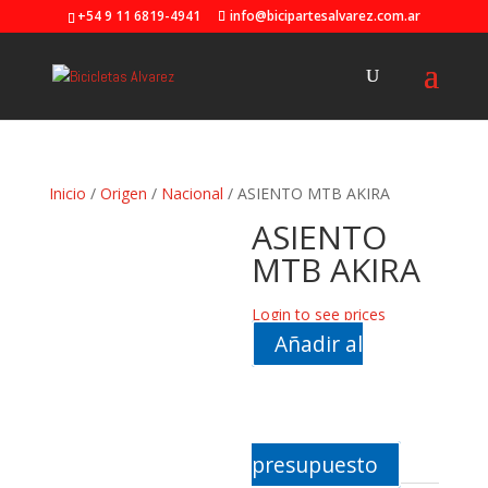
+54 9 11 6819-4941
info@bicipartesalvarez.com.ar
Inicio
/
Origen
/
Nacional
/ ASIENTO MTB AKIRA
ASIENTO
MTB AKIRA
Login to see prices
Añadir al
presupuesto