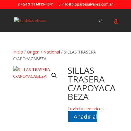
+54 9 11 6819-4941
info@bicipartesalvarez.com.ar
Inicio
/
Origen
/
Nacional
/ SILLAS TRASERA
C/APOYACABEZA
SILLAS
TRASERA
C/APOYACA
BEZA
Login to see prices
Añadir al