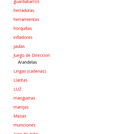
guardabarros
herraduras
herramientas
horquillas
infladores
jaulas
Juego de Direccion
Arandelas
Lingas (cadenas)
Llantas
LUZ
mangueras
manijas
Mazas
municiones
ojos de gato