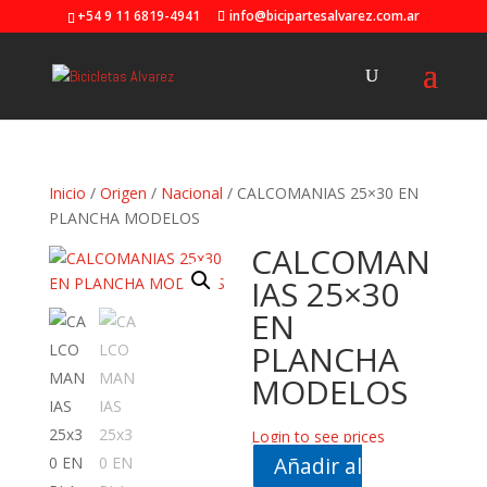
+54 9 11 6819-4941
info@bicipartesalvarez.com.ar
Inicio
/
Origen
/
Nacional
/ CALCOMANIAS 25×30 EN
PLANCHA MODELOS
CALCOMAN
IAS 25×30
EN
PLANCHA
MODELOS
Login to see prices
Añadir al