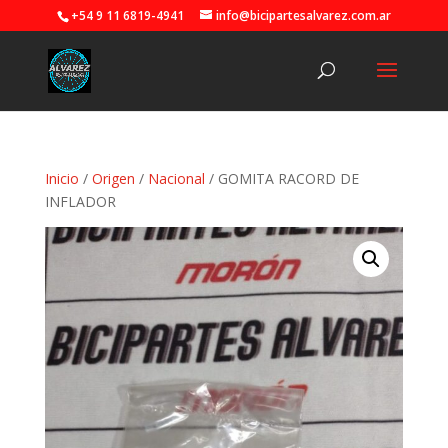
+54 9 11 6819-4941
info@bicipartesalvarez.com.ar
Inicio
/
Origen
/
Nacional
/ GOMITA RACORD DE
INFLADOR