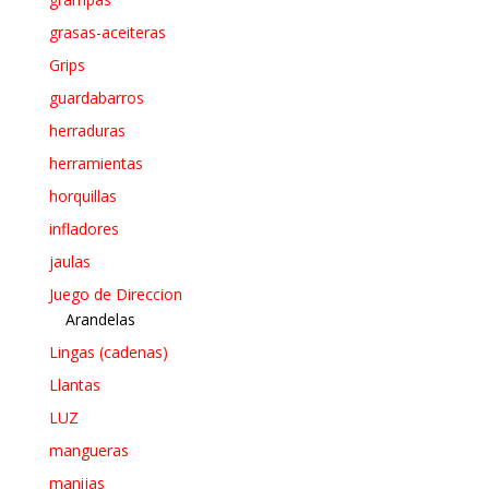
grasas-aceiteras
Grips
guardabarros
herraduras
herramientas
horquillas
infladores
jaulas
Juego de Direccion
Arandelas
Lingas (cadenas)
Llantas
LUZ
mangueras
manijas