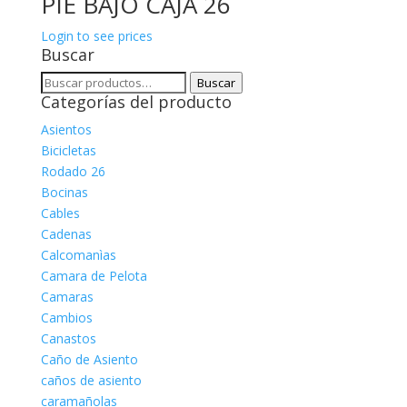
PIE BAJO CAJA 26
Login to see prices
Buscar
Buscar
Buscar
Categorías del producto
por:
Asientos
Bicicletas
Rodado 26
Bocinas
Cables
Cadenas
Calcomanìas
Camara de Pelota
Camaras
Cambios
Canastos
Caño de Asiento
caños de asiento
caramañolas