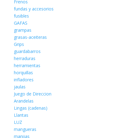
Frenos
fundas y accesorios
fusibles
GAFAS
grampas
grasas-aceiteras
Grips
guardabarros
herraduras
herramientas
horquillas
infladores
jaulas
Juego de Direccion
Arandelas
Lingas (cadenas)
Llantas
LUZ
mangueras
manijas