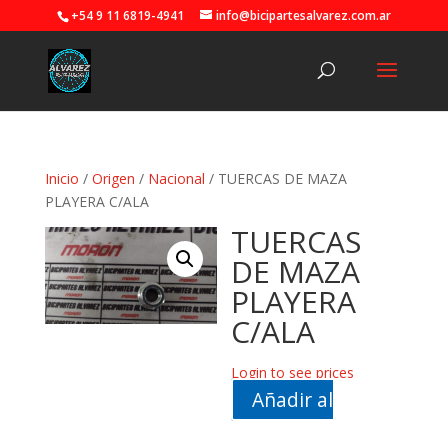
+54 9 11 6819-4941
info@bicipartesalvarez.com.ar
Inicio
/
Origen
/
Nacional
/ TUERCAS DE MAZA
PLAYERA C/ALA
TUERCAS
DE MAZA
PLAYERA
C/ALA
Login to see prices
Añadir al