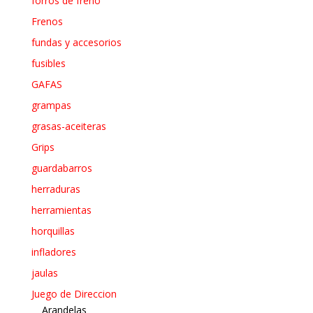
forros de freno
Frenos
fundas y accesorios
fusibles
GAFAS
grampas
grasas-aceiteras
Grips
guardabarros
herraduras
herramientas
horquillas
infladores
jaulas
Juego de Direccion
Arandelas