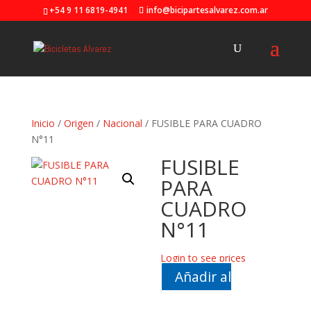
+54 9 11 6819-4941
info@bicipartesalvarez.com.ar
Inicio
/
Origen
/
Nacional
/ FUSIBLE PARA CUADRO
N°11
FUSIBLE
PARA
CUADRO
N°11
Login to see prices
Añadir al